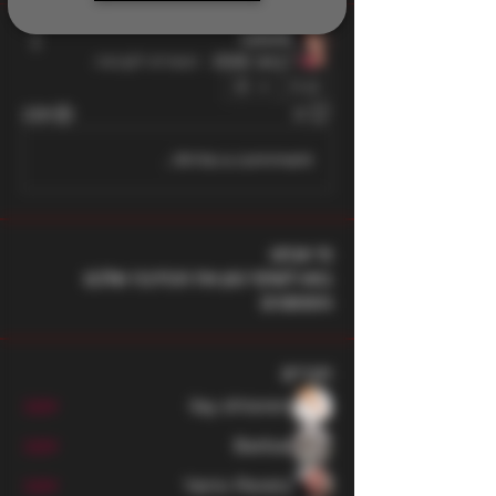
2005》
1 ביוני 2026
·
הצטרפו לקבוצה.
0
228
0
Write a comment...
מי אנחנו
בואו לשתף כאן את הכתיבה שלכם
והפוסטים
חברים
ilay shteren
עקוב
Barbar
עקוב
Yaniv Peretz
עקוב