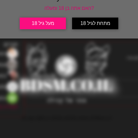
האם אתה בן 18 ומעלה?
חברים
אודות
מתחת לגיל 18
מעל גיל 18
חברים
ren
בוצה.
bar
etz
214 צפיות
llo
nAtello
lov
לצפייה בכל
all copy rights to website and the owners of bdsm.co.il