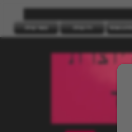
דס"מ בישראל
רדיו קהילה
קישורי קהילה