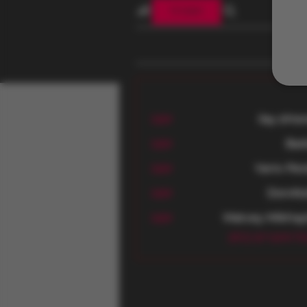
הצטרף
ilay shte
עקוב
Bar
עקוב
Yaniv Per
עקוב
DonAte
עקוב
Do
Matvey Mikhay
עקוב
 החברים (812)