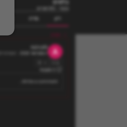
בלוגים
ציבורי
·
812 חברים
דיון
מדיה
קבצים
חזרה
AshrafA
1 בפברואר 2026
·
הצטרפו לק
0
0 תגובות
Write a comment...