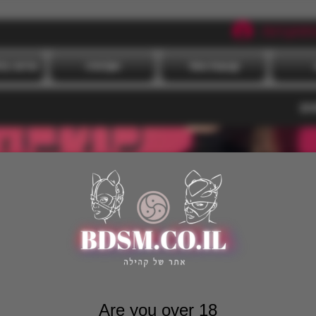
תחברות
קבוצות אתר
אקדמיה
אירועי ב
גים
Are you over 18