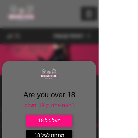
רשימת קבוצות
בלוגים
ציבורי
·
814 חברים
Are you over 18
הצטרף
האם אתה בן 18 ומעלה?
דיון
מדיה
קבצים
חברים
אודות
מעל גיל 18
חזרה
מתחת לגיל 18