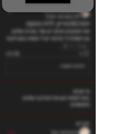
BirthHisBabies
28 בפברואר 2026
BDSM/הריון, לידה והנקה
אלו הקינקים העיקריים שלי, אם זה שלכם 
גם תשלחו לי הודעה יש לי משהו בשבילכם!
0
222
0
כתיבת תגובה...
מי אנחנו
בואו לשתף כאן את הכתיבה שלכם
והפוסטים
חברים
ilay shteren
עקוב