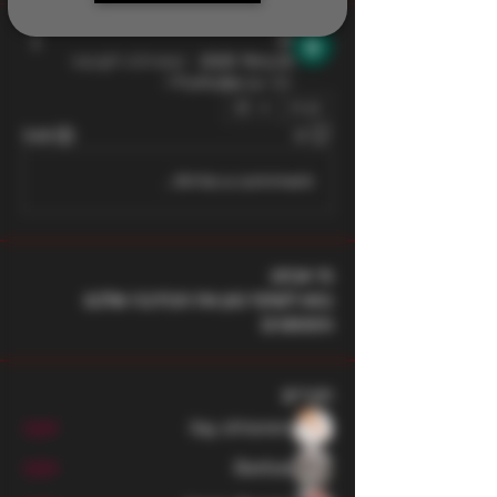
D
23 ביולי 2025
·
הצטרפ/ה לקבוצה
יחד עם
Funtube !
.
0
348
0
Write a comment...
מי אנחנו
בואו לשתף כאן את הכתיבה שלכם
והפוסטים
חברים
ilay shteren
עקוב
Barbar
עקוב