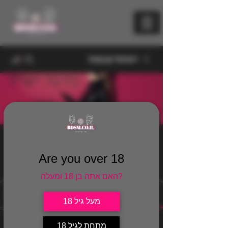
רשימת קבוצות
בלוגים
ציבורי
·
813 חברים
Are you over 18
הצטרף
האם אתה בן 18 ומעלה?
דיון
מדיה
קבצים
חברים
אודות
מעל גיל 18
חזרה
מתחת לגיל 18