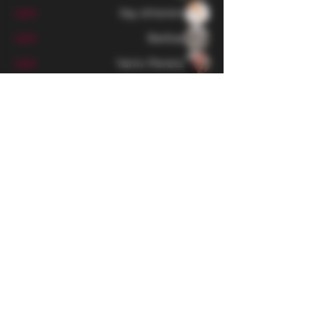
ilay shteren
עקוב
Barbar
עקוב
Yaniv Peretz
עקוב
DonAtello
עקוב
DonAtello
Matvey Mikhaylov
עקוב
לצפייה בכל החברים (813)