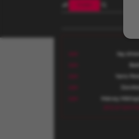
הצטרף
ilay shte
עקוב
Bar
עקוב
Yaniv Per
עקוב
DonAte
עקוב
Do
Matvey Mikhay
עקוב
 החברים (813)