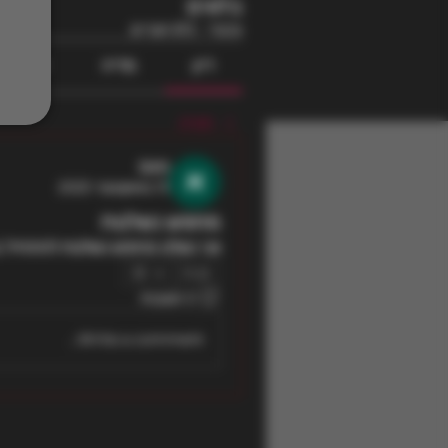
בלוגים
ציבורי
·
813 חברים
דיון
מדיה
קבצים
חזרה
נועם
13 באוקטובר 2025
מחפש נשלטת
אני נשלט מחפש נשלטת להתחיל ב
0
0 תגובות
Write a comment...