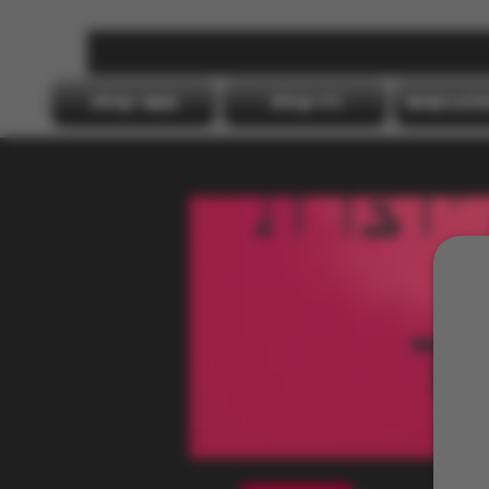
דס"מ בישראל
רדיו קהילה
קישורי קהילה