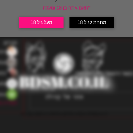
האם אתה בן 18 ומעלה?
חברים
אודות
מתחת לגיל 18
מעל גיל 18
חברים
ren
bar
etz
קשר וירטואלי ומשם להמשיך
llo
nAtello
346 צפיות
lov
לצפייה בכל
all copy rights to website and the owners of bdsm.co.il