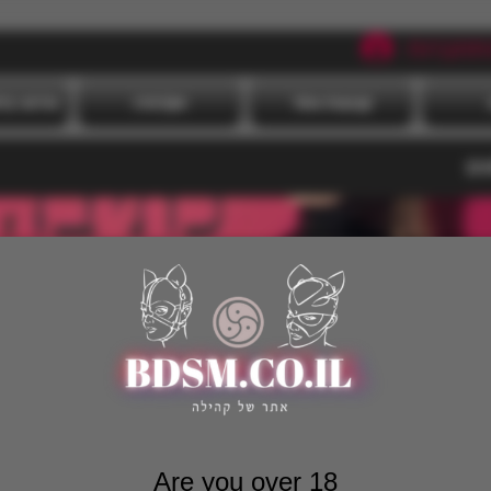
תחברות
קבוצות אתר
אקדמיה
אירועי ב
גים
Are you over 18