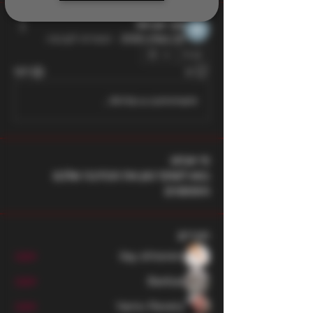
אבי אביאל
28 במרץ 2026
·
הצטרפו לקבוצה.
0
197
0
Write a comment...
מי אנחנו
בואו לשתף כאן את הכתיבה שלכם
והפוסטים
חברים
ilay shteren
עקוב
Barbar
עקוב
Yaniv Peretz
עקוב