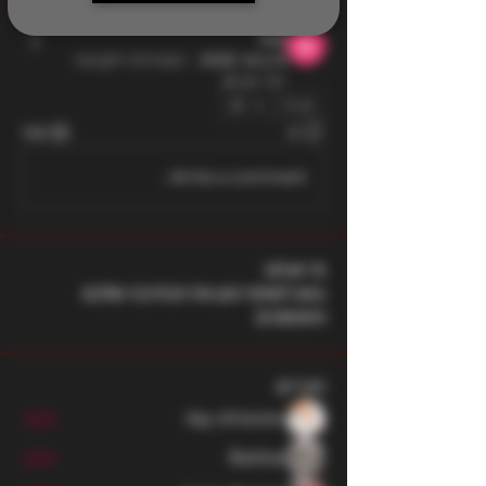
Adi
13 ביוני 2026
·
הצטרפ/ה לקבוצה
יחד עם
A.
.
0
146
0
Write a comment...
מי אנחנו
בואו לשתף כאן את הכתיבה שלכם
והפוסטים
חברים
ilay shteren
עקוב
Barbar
עקוב