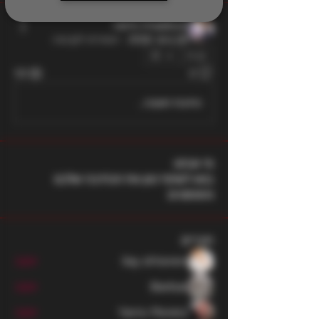
rami maalouf
28 ביוני 2026
·
הצטרפו לקבוצה.
0
131
0
כתיבת תגובה...
מי אנחנו
בואו לשתף כאן את הכתיבה שלכם
והפוסטים
חברים
ilay shteren
עקוב
Barbar
עקוב
Yaniv Peretz
עקוב