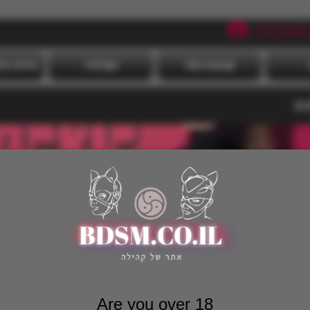
תחברות
קבוצות אתר
אקדמיה
אירועי ב
גים
Are you over 18