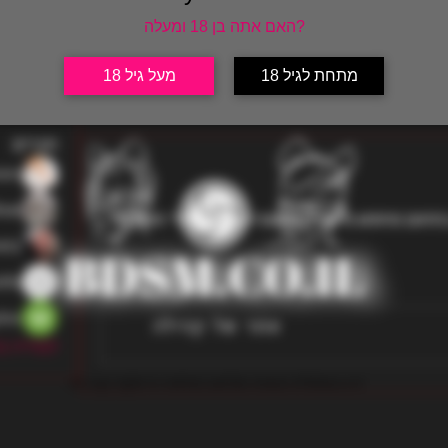
האם אתה בן 18 ומעלה?
חברים
אודות
מתחת לגיל 18
מעל גיל 18
חברים
ren
bar
בחור צעיר בן 27 נראה טוב חדש בתחום מחפש מישהיא שרוצה להיפגש מידי פעם לא 
etz
llo
296 צפיות
nAtello
lov
לצפייה בכל
all copy rights to website and the owners of bdsm.co.il