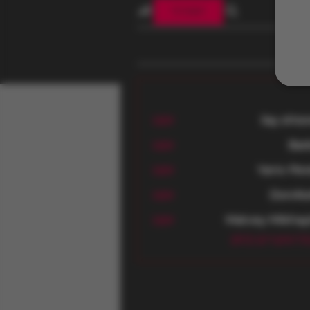
הצטרף
ilay shte
עקוב
Bar
עקוב
Yaniv Per
עקוב
DonAte
עקוב
Do
Matvey Mikhay
עקוב
 החברים (813)