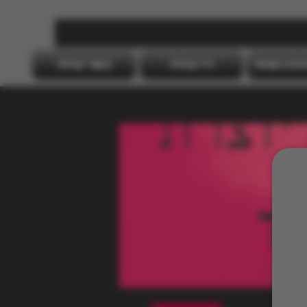
דס"מ בישראל
רדיו קהילה
קישורי קהילה