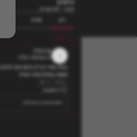
בלוגים
ציבורי
·
813 חברים
דיון
מדיה
קבצים
חזרה
אבי3322
24 בנובמבר 2025
אבי3322
משנה באיזה איזור בארץ
0
0 תגובות
Write a comment...