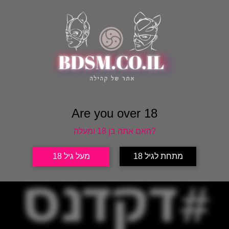
Are you over 18
האם אתה בן 18 ומעלה?
מתחת לגיל 18
מעל גיל 18