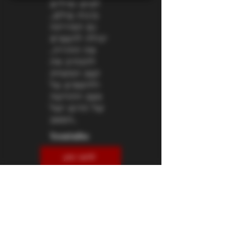
לבוש ומילים
בונות עולם,
גם המוזיקה
יכולה להעצים
את החוויה,
להכתיב את
קצב המשחק
ולהשפיע על
מצב התודעה
של הדום ושל
הסאב.
Youtube
לחצו כאן
Spotify
לחצו כאן