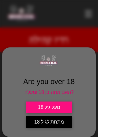
רדיו קהילה
מוזיקה היא לא
רק רקע.
בסשנים של
Are you over 18
BDSM, היא
כלי עוצמתי
האם אתה בן 18 ומעלה?
שמייצר
אווירה, מקצב
מעל גיל 18
וחיבור רגשי
עמוק יותר בין
מתחת לגיל 18
הצדדים. בדיוק
כמו שתאורה,