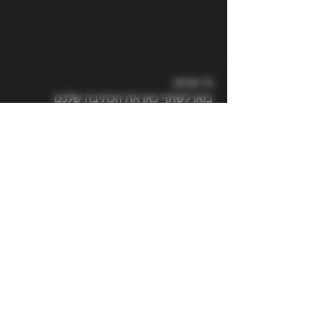
מי אנחנו
בואו לשתף כאן את הכתיבה שלכם
והפוסטים
חברים
ilay shteren
עקוב
Barbar
עקוב
Yaniv Peretz
עקוב
DonAtello
עקוב
DonAtello
Matvey Mikhaylov
עקוב
לצפייה בכל החברים (813)