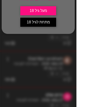
בר לוי
31 במאי 2026
מעל גיל 18
עבד ללא ניסיון
מעוניין לדעת איפה מתחילים להכיר מלכות, 
מתחת לגיל 18
מאוד חדש בעולם הזה ורציתי לדעת מאיפה 
מתחילים בכלל 
0
143
0
Elad Ben avraham
30 במאי 2026
·
הצטרפ/ה לקבוצה
יחד עם
בר לוי
.
0
139
0
חרמן שולט
27 במאי 2026
·
הצטרפו לקבוצה.
0