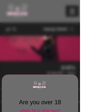
רשימת קבוצות
בלוגים
ציבורי
·
813 חברים
הצטרף
דיון
מדיה
קבצים
חברים
אודות
Are you over 18
האם אתה בן 18 ומעלה?